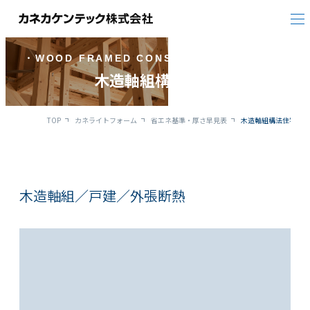
木造軸組構法住宅
TOP
カネライトフォーム
省エネ基準・厚さ早見表
木造軸組構法住宅
木造軸組／戸建／外張断熱