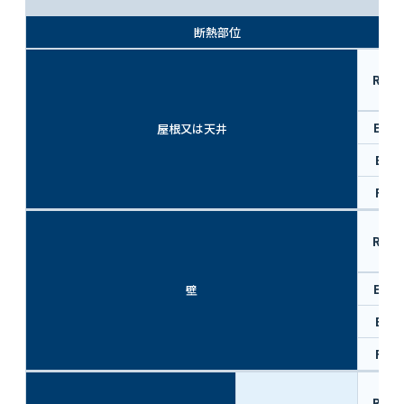
断熱部位
R値
EⅢ
屋根又は天井
EX
FX
R値
EⅢ
壁
EX
FX
R値