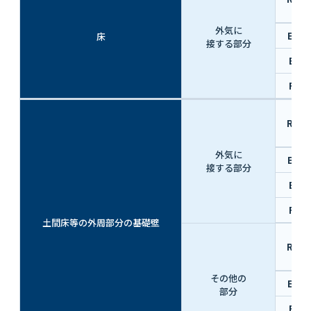
外気に
EⅢ
床
接する部分
EX
FX
R値
外気に
EⅢ
接する部分
EX
FX
土間床等の外周部分の基礎壁
R値
その他の
EⅢ
部分
EX